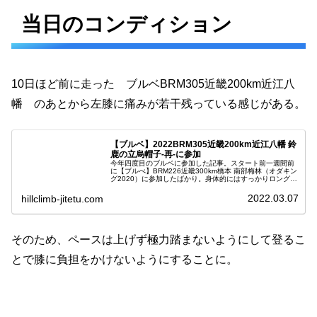
当日のコンディション
10日ほど前に走った ブルベBRM305近畿200km近江八
幡 のあとから左膝に痛みが若干残っている感じがある。
【ブルベ】2022BRM305近畿200km近江八幡 鈴
鹿の立烏帽子-再-に参加
今年四度目のブルベに参加した記事。スタート前一週間前
に【ブルべ】BRM226近畿300km橋本 南部梅林（オダキン
グ2020）に参加したばかり。身体的にはすっかりロングラ
イドモードになっている感じで200kmだと余裕もって走れ
る予感がしてい...
2022.03.07
hillclimb-jitetu.com
そのため、ペースは上げず極力踏まないようにして登るこ
とで膝に負担をかけないようにすることに。