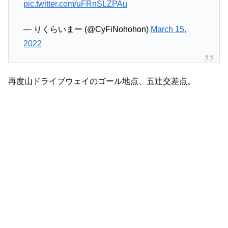
pic.twitter.com/uFRnSLZPAu
— りくらいまー (@CyFiNohohon)
March 15,
2022
再度山ドライブウェイのゴール地点、五辻交差点。