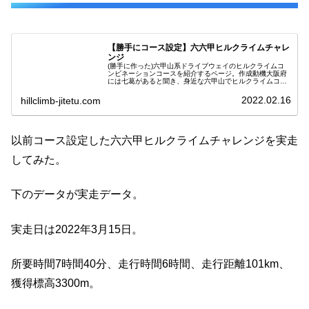
【勝手にコース設定】六六甲ヒルクライムチャレ
ンジ
(勝手に作った)六甲山系ドライブウェイのヒルクライムコ
ンビネーションコースを紹介するページ。作成動機大阪府
には七葛があると聞き、身近な六甲山でヒルクライムコー
スを考えてみた。七葛は獲得標高4600m 距離130kmらし
い。しかも鬼坂だらけ。...
2022.02.16
hillclimb-jitetu.com
以前コース設定した六六甲ヒルクライムチャレンジを実走
してみた。
下のデータが実走データ。
実走日は2022年3月15日。
所要時間7時間40分、走行時間6時間、走行距離101km、
獲得標高3300m。