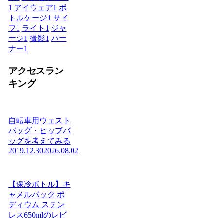
1
アイウェア
1
ボ
トルケージ
1
サイ
フ
1
ライト
1
ジャ
ージ
1
撮影
1
バー
ナー
1
アクセスラン
キング
自転車用ウェスト
バッグ・ヒップバ
ッグを考えてみる
2019.12.30
2026.08.02
【保冷ボトル】キ
ャメルバック ポ
ディウム ステン
レス650mlのレビ