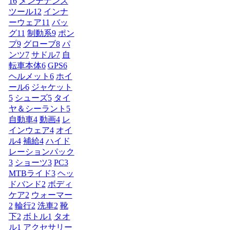
16
メンテナンス
ツール
12
インナ
ーウェア
11
バッ
グ
11
制動系
9
ポン
プ
9
グローブ
8
パ
ンツ
7
サドル
7
自
転車本体
6
GPS
6
ヘルメット
6
ホイ
ール
6
ジャケット
5
シューズ
5
タイ
ヤ＆シーラント
5
自動車
4
動画
4
レ
インウェア
4
オイ
ル
4
補給
4
ハイド
レーションパック
3
ショーツ
3
PC
3
MTBライド
3
ヘッ
ドバンド
2
ボディ
ケア
2
ウォーマー
2
輪行
2
洗車
2
靴
下
2
ボトル
1
タオ
ル
1
アクセサリー