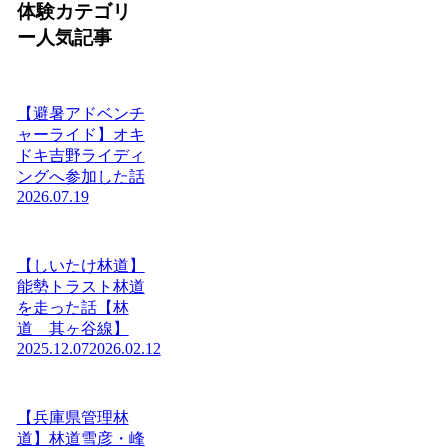
体験カテゴリ
ー人気記事
【避暑アドベンチ
ャーライド】オキ
ドキ吉野ライディ
ングへ参加した話
2026.07.19
【しいたけ林道】
能勢トラスト林道
を走った話【林
道 其ヶ谷線】
2025.12.07
2026.02.12
【兵庫県管理林
道】林道雪彦・峰