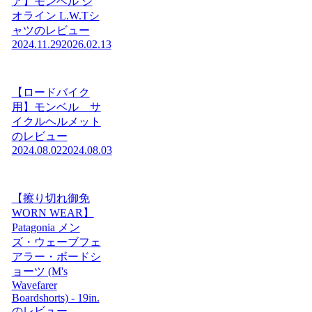
ア】モンベル ジ
オライン L.W.Tシ
ャツのレビュー
2024.11.29
2026.02.13
【ロードバイク
用】モンベル サ
イクルヘルメット
のレビュー
2024.08.02
2024.08.03
【擦り切れ御免
WORN WEAR】
Patagonia メン
ズ・ウェーブフェ
アラー・ボードシ
ョーツ (M's
Wavefarer
Boardshorts) - 19in.
のレビュー