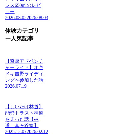
レス650mlのレビ
ュー
2026.08.02
2026.08.03
体験カテゴリ
ー人気記事
【避暑アドベンチ
ャーライド】オキ
ドキ吉野ライディ
ングへ参加した話
2026.07.19
【しいたけ林道】
能勢トラスト林道
を走った話【林
道 其ヶ谷線】
2025.12.07
2026.02.12