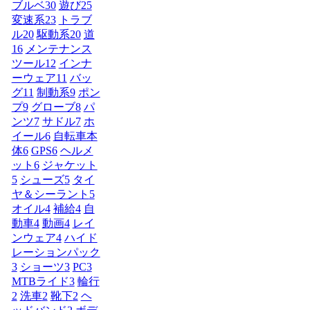
ブルベ
30
遊び
25
変速系
23
トラブ
ル
20
駆動系
20
道
16
メンテナンス
ツール
12
インナ
ーウェア
11
バッ
グ
11
制動系
9
ポン
プ
9
グローブ
8
パ
ンツ
7
サドル
7
ホ
イール
6
自転車本
体
6
GPS
6
ヘルメ
ット
6
ジャケット
5
シューズ
5
タイ
ヤ＆シーラント
5
オイル
4
補給
4
自
動車
4
動画
4
レイ
ンウェア
4
ハイド
レーションパック
3
ショーツ
3
PC
3
MTBライド
3
輪行
2
洗車
2
靴下
2
ヘ