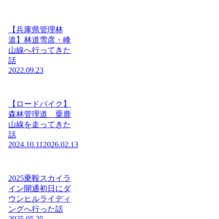
【兵庫県管理林
道】林道雪彦・峰
山線へ行ってきた
話
2022.09.23
【ロードバイク】
森林管理道 粟鹿
山線を走ってきた
話
2024.10.11
2026.02.13
2025乗鞍スカイラ
イン開通初日にダ
ウンヒルライディ
ングへ行った話
2025.05.25