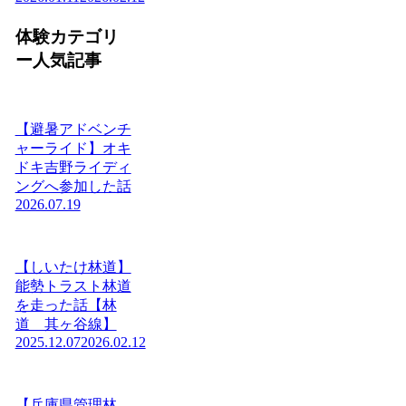
体験カテゴリ
ー人気記事
【避暑アドベンチ
ャーライド】オキ
ドキ吉野ライディ
ングへ参加した話
2026.07.19
【しいたけ林道】
能勢トラスト林道
を走った話【林
道 其ヶ谷線】
2025.12.07
2026.02.12
【兵庫県管理林