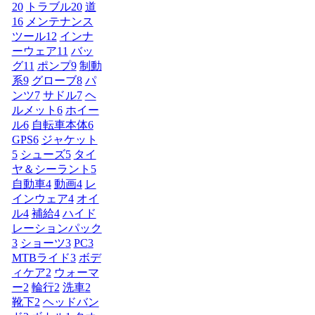
20
トラブル
20
道
16
メンテナンス
ツール
12
インナ
ーウェア
11
バッ
グ
11
ポンプ
9
制動
系
9
グローブ
8
パ
ンツ
7
サドル
7
ヘ
ルメット
6
ホイー
ル
6
自転車本体
6
GPS
6
ジャケット
5
シューズ
5
タイ
ヤ＆シーラント
5
自動車
4
動画
4
レ
インウェア
4
オイ
ル
4
補給
4
ハイド
レーションパック
3
ショーツ
3
PC
3
MTBライド
3
ボデ
ィケア
2
ウォーマ
ー
2
輪行
2
洗車
2
靴下
2
ヘッドバン