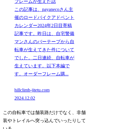
フレームが生えた話
この記事は、payanecoさん主
催のロードバイクアドベント
カレンダー2024年2日目寄稿
記事です。昨日は、自宅警備
マンさんのバーテープから自
転車が生えてきた件について
でした。二日連続、自転車が
生えています。以下本編で
す。オーダーフレーム購...
hillclimb-jitetu.com
2024.12.02
この自転車では舗装路だけでなく、非舗
装やトレイルへ突っ込んでいったりして
いる。