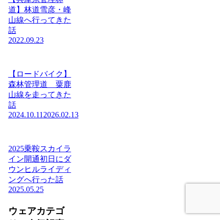
道】林道雪彦・峰
山線へ行ってきた
話
2022.09.23
【ロードバイク】
森林管理道 粟鹿
山線を走ってきた
話
2024.10.11
2026.02.13
2025乗鞍スカイラ
イン開通初日にダ
ウンヒルライディ
ングへ行った話
2025.05.25
ウェアカテゴ