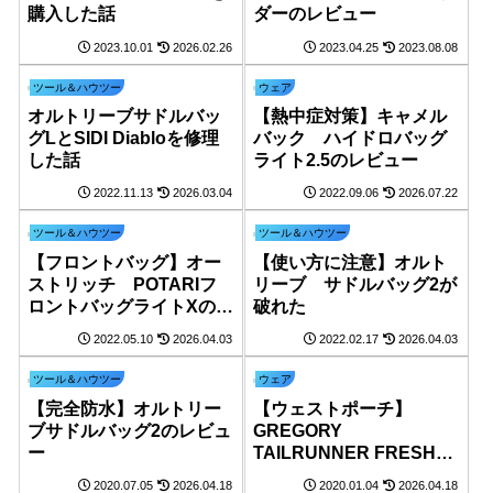
購入した話
ダーのレビュー
2023.10.01
2026.02.26
2023.04.25
2023.08.08
ツール＆ハウツー
ウェア
オルトリーブサドルバッ
【熱中症対策】キャメル
グLとSIDI Diabloを修理
バック ハイドロバッグ
した話
ライト2.5のレビュー
2022.11.13
2026.03.04
2022.09.06
2026.07.22
ツール＆ハウツー
ツール＆ハウツー
【フロントバッグ】オー
【使い方に注意】オルト
ストリッチ POTARIフ
リーブ サドルバッグ2が
ロントバッグライトXのレ
破れた
ビュー
2022.05.10
2026.04.03
2022.02.17
2026.04.03
ツール＆ハウツー
ウェア
【完全防水】オルトリー
【ウェストポーチ】
ブサドルバッグ2のレビュ
GREGORY
ー
TAILRUNNER FRESH
AIRの自転車用としての
2020.07.05
2026.04.18
2020.01.04
2026.04.18