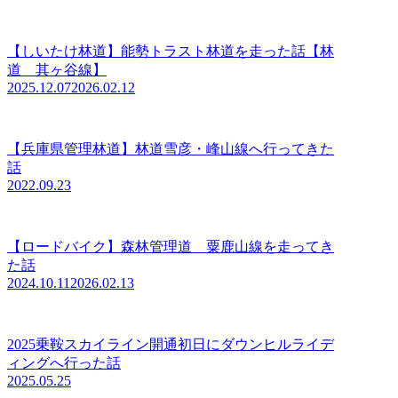
【しいたけ林道】能勢トラスト林道を走った話【林
道 其ヶ谷線】
2025.12.07
2026.02.12
【兵庫県管理林道】林道雪彦・峰山線へ行ってきた
話
2022.09.23
【ロードバイク】森林管理道 粟鹿山線を走ってき
た話
2024.10.11
2026.02.13
2025乗鞍スカイライン開通初日にダウンヒルライデ
ィングへ行った話
2025.05.25