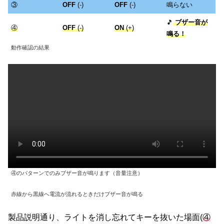
③
OFF
(-)
OFF
(-)
鳴らない
🎵
ブザー音が
④
OFF
(-)
ON
(+)
鳴る！
動作確認の結果
④のパターンでのみブザー音が鳴ります（音量注意）
赤線から黒線へ電流が流れるときだけブザー音が鳴る
製品説明通り、ライトを消し忘れてキーを抜いた場面(
④