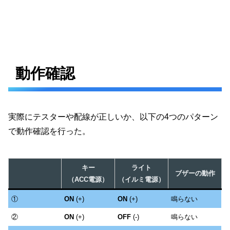
動作確認
実際にテスターや配線が正しいか、以下の4つのパターン
で動作確認を行った。
キー
ライト
ブザーの動作
（ACC電源）
（イルミ電源）
①
ON
(+)
ON
(+)
鳴らない
②
ON
(+)
OFF
(-)
鳴らない