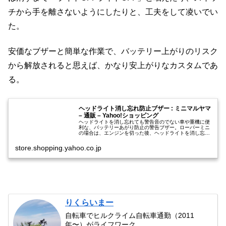
チから手を離さないようにしたりと、工夫をして凌いでい
た。
安価なブザーと簡単な作業で、バッテリー上がりのリスク
から解放されると思えば、かなり安上がりなカスタムであ
る。
ヘッドライト消し忘れ防止ブザー : ミニマルヤマ
– 通販 – Yahoo!ショッピング
ヘッドライトを消し忘れても警告音のでない車や重機に便
利な、バッテリーあがり防止の警告ブザー。ローバーミニ
の場合は、エンジンを切った後、ヘッドライトを消し忘れ
ても、警告音が鳴りません。そのため、エンジンを切った
後、ヘッドライトが点灯したまま消…
store.shopping.yahoo.co.jp
りくらいまー
自転車でヒルクライム自転車通勤（2011
年〜）がライフワーク