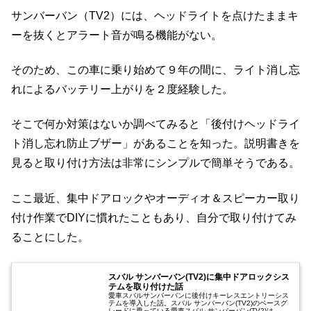
サンバーバン（TV2）には、ヘッドライトを点けたままキ
ーを抜くとアラート音が鳴る機能がない。
そのため、この車に乗り始めて９年の間に、ライト消し忘
れによるバッテリー上がりを２度経験した。
そこで何か対策はないか調べてみると「後付けヘッドライ
ト消し忘れ防止ブザー」があることを知った。説明書きを
見ると取り付け方法は非常にシンプルで簡単そうである。
ここ最近、集中ドアロックやオーディオ＆スピーカー取り
付け作業でDIYに慣れたこともあり、自分で取り付けてみ
ることにした。
スバル サンバーバン(TV2)に集中ドアロックシス
テムを取り付けた話
愛車スバルサンバーバンに後付けキーレスエントリーシス
テムを導入した話。スバル サンバーバン(TV2)のベースグ
レードに乗っている愛車スバル サンバーバン(TV2)は、パ