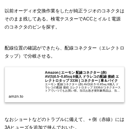
以前オーディオ交換作業をしたが純正ラジオのコネクタは
そのまま残してある。検電テスターでACCとイルミ電源
のコネクタのピンを探す。
配線位置の確認ができたら、配線コネクター（エレクトロ
タップ）で分岐させる。
Amazon | エーモン 配線コネクター (赤)
AV(S)0.5~0.85sq 8個入 ドラレコの配線 接続 エ
レクトロタップ 3336 | コネクター | 車＆バイク
エーモン 配線コネクター (赤) AV(S)0.5~0.85sq 8個入 ド
ラレコの配線 接続 エレクトロタップ 3336がコネクタース
トアでいつでもお買い得。当日お急ぎ便対象商品は、当日
お届け可能です。アマゾン配送商品は、通常配送無料
amzn.to
（一…
なおショートなどのトラブルに備えて、＋側（赤線）には
3Aヒューズを追加で挟んでおいた。