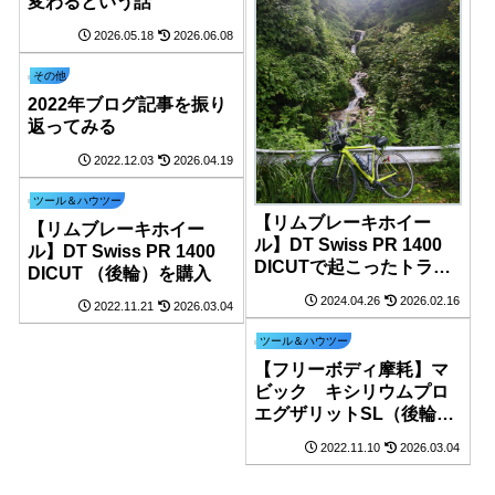
変わるという話
2026.05.18
2026.06.08
その他
2022年ブログ記事を振り
返ってみる
2022.12.03
2026.04.19
ツール＆ハウツー
【リムブレーキホイー
【リムブレーキホイー
ル】DT Swiss PR 1400
ル】DT Swiss PR 1400
DICUTで起こったトラブ
DICUT （後輪）を購入
ル
2024.04.26
2026.02.16
2022.11.21
2026.03.04
ツール＆ハウツー
【フリーボディ摩耗】マ
ビック キシリウムプロ
エグザリットSL（後輪）
が寿命を迎えた話
2022.11.10
2026.03.04