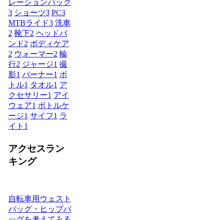
レーションパック
3
ショーツ
3
PC
3
MTBライド
3
洗車
2
靴下
2
ヘッドバ
ンド
2
ボディケア
2
ウォーマー
2
輪
行
2
ジャージ
1
撮
影
1
バーナー
1
ボ
トル
1
タオル
1
ア
クセサリー
1
アイ
ウェア
1
ボトルケ
ージ
1
サイフ
1
ラ
イト
1
アクセスラン
キング
自転車用ウェスト
バッグ・ヒップバ
ッグを考えてみる