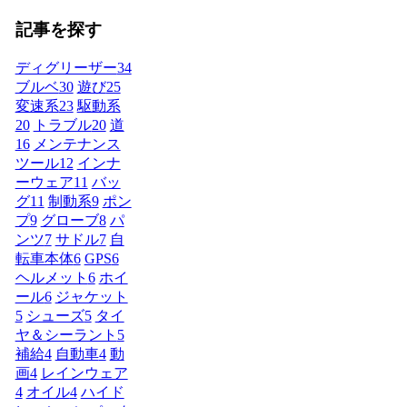
記事を探す
ディグリーザー
34
ブルベ
30
遊び
25
変速系
23
駆動系
20
トラブル
20
道
16
メンテナンス
ツール
12
インナ
ーウェア
11
バッ
グ
11
制動系
9
ポン
プ
9
グローブ
8
パ
ンツ
7
サドル
7
自
転車本体
6
GPS
6
ヘルメット
6
ホイ
ール
6
ジャケット
5
シューズ
5
タイ
ヤ＆シーラント
5
補給
4
自動車
4
動
画
4
レインウェア
4
オイル
4
ハイド