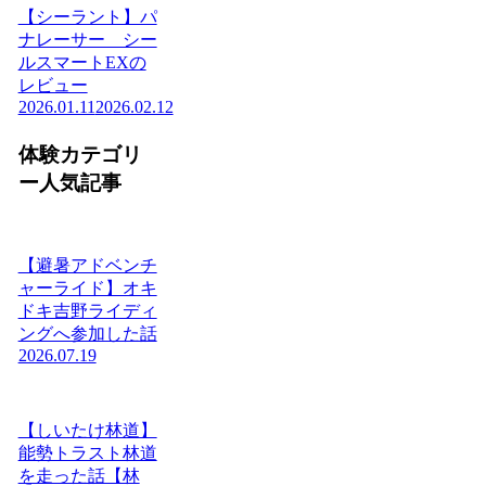
【シーラント】パ
ナレーサー シー
ルスマートEXの
レビュー
2026.01.11
2026.02.12
体験カテゴリ
ー人気記事
【避暑アドベンチ
ャーライド】オキ
ドキ吉野ライディ
ングへ参加した話
2026.07.19
【しいたけ林道】
能勢トラスト林道
を走った話【林