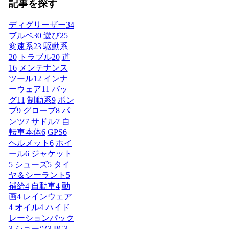
記事を探す
ディグリーザー
34
ブルベ
30
遊び
25
変速系
23
駆動系
20
トラブル
20
道
16
メンテナンス
ツール
12
インナ
ーウェア
11
バッ
グ
11
制動系
9
ポン
プ
9
グローブ
8
パ
ンツ
7
サドル
7
自
転車本体
6
GPS
6
ヘルメット
6
ホイ
ール
6
ジャケット
5
シューズ
5
タイ
ヤ＆シーラント
5
補給
4
自動車
4
動
画
4
レインウェア
4
オイル
4
ハイド
レーションパック
3
ショーツ
3
PC
3