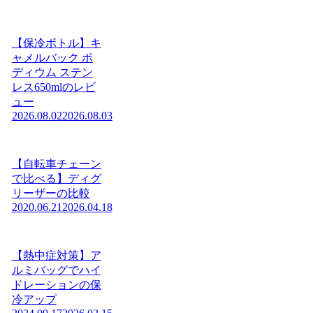
【保冷ボトル】キ
ャメルバック ポ
ディウム ステン
レス650mlのレビ
ュー
2026.08.02
2026.08.03
【自転車チェーン
で比べる】ディグ
リーザーの比較
2020.06.21
2026.04.18
【熱中症対策】ア
ルミバッグでハイ
ドレーションの保
冷アップ