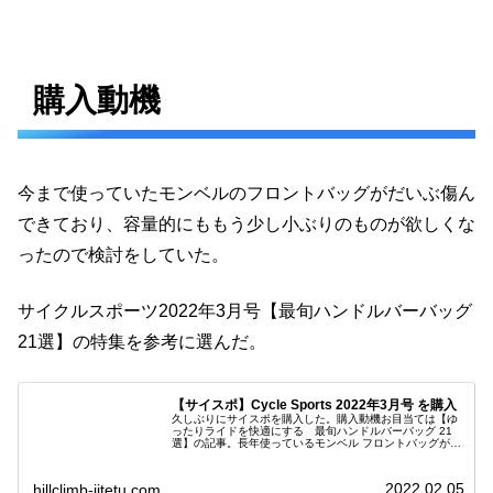
購入動機
今まで使っていたモンベルのフロントバッグがだいぶ傷ん
できており、容量的にももう少し小ぶりのものが欲しくな
ったので検討をしていた。
サイクルスポーツ2022年3月号【最旬ハンドルバーバッグ
21選】の特集を参考に選んだ。
【サイスポ】Cycle Sports 2022年3月号 を購入
久しぶりにサイスポを購入した。購入動機お目当ては【ゆ
ったりライドを快適にする 最旬ハンドルバーバッグ 21
選】の記事。長年使っているモンベル フロントバッグがく
たびれているので買い替えを検討するのにちょうどよさそ
うな記事だった。【ゆったりラ...
2022.02.05
hillclimb-jitetu.com