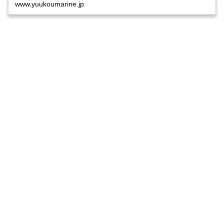
www.yuukoumarine.jp