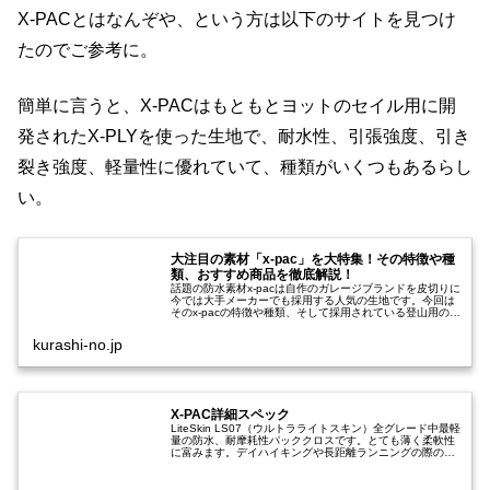
X-PACとはなんぞや、という方は以下のサイトを見つけ
たのでご参考に。
簡単に言うと、X-PACはもともとヨットのセイル用に開
発されたX-PLYを使った生地で、耐水性、引張強度、引き
裂き強度、軽量性に優れていて、種類がいくつもあるらし
い。
大注目の素材「x-pac」を大特集！その特徴や種
類、おすすめ商品を徹底解説！
話題の防水素材x-pacは自作のガレージブランドを皮切りに
今では大手メーカーでも採用する人気の生地です。今回は
そのx-pacの特徴や種類、そして採用されている登山用のザ
ックや財布、キャンプで使わる照明などおすすめの商品を
ご紹介させて頂きます...
kurashi-no.jp
X-PAC詳細スペック
LiteSkin LS07（ウルトラライトスキン）全グレード中最軽
量の防水、耐摩耗性パッククロスです。とても薄く柔軟性
に富みます。デイハイキングや長距離ランニングの際の携
行用に最適です。ベルトなどを取り付ける際は補強パネル
を裏当てしてくださ...