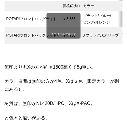
価格(税込)
カラー
サ
ブラック/ブルー/
直
POTARIフロントバッグライト
￥3,355
ピンク/オレンジ
ｘ
直
スクロールできます
POTARIフロントバッグライトX
￥4,950
Xブラック/Xオリーブ
ｘ
無印よりもXの方が約￥1500高くて5g重い。
カラー展開は無印の方が4色、Xは２色（限定カラーが別
にある）。
材質は、無印がNL420D/HPC、XはX-PAC。
と色々と違いがある。