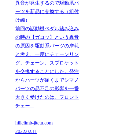
異音が発生するので駆動系パ
ーツを新品に交換する（組付
け編）
前回の話動機ペダル踏み込み
の時の【ガコッ】という異音
の原因を駆動系パーツの摩耗
と考え、一度にチェーンリン
グ、チェーン、スプロケット
を交換することにした。発注
からパーツが届くまでシマノ
パーツの品不足の影響を一番
大きく受けたのは、フロント
チェー...
hillclimb-jitetu.com
2022.02.11