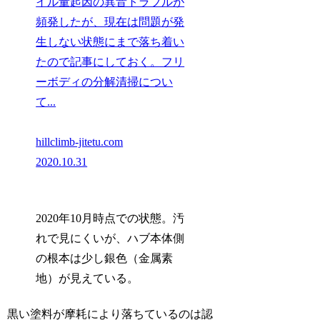
イル量起因の異音トラブルが
頻発したが、現在は問題が発
生しない状態にまで落ち着い
たので記事にしておく。フリ
ーボディの分解清掃につい
て...
hillclimb-jitetu.com
2020.10.31
2020年10月時点での状態。汚
れで見にくいが、ハブ本体側
の根本は少し銀色（金属素
地）が見えている。
黒い塗料が摩耗により落ちているのは認