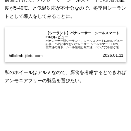
度が5-40℃、と低温対応が不十分なので、冬季用シーラン
トとして導入をしてみることに。
【シーラント】パナレーサー シールスマート
EXのレビュー
パナレーサー製シーラント、シールスマートEXのレビュー
記事。この記事ではパナレーサー シールスマートEXの、
作業性の良さ、シール性能と耐久性、パンク穴を塞ぐ性
能、温度による性状変化と機能低下、アルミリムとの相性
等について記載した。製品説明旧…
2026.01.11
hillclimb-jitetu.com
私のホイールはアルミなので、腐食を考慮するとできれば
アンモニアフリーの製品を選びたい。