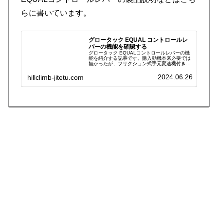
らに書いています。
グロータック EQUAL コントロールレ
バーの機能を確認する
グロータック EQUALコントロールレバーの機
能を紹介する記事です。購入動機本来必要では
無かったが、フリクション式手元変速機付きブ
レーキレバーと聞いて食指が動いてしまい購入
に至った。大手メーカーの規格にとらわれずパ
2024.06.26
hillclimb-jitetu.com
ーツ構成ができる”自由の気…