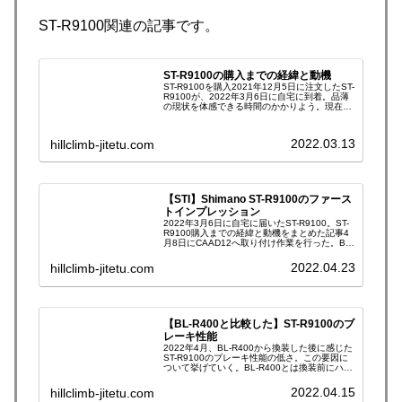
ST-R9100関連の記事です。
ST-R9100の購入までの経緯と動機
ST-R9100を購入2021年12月5日に注文したST-
R9100が、2022年3月6日に自宅に到着。品薄
の現状を体感できる時間のかかりよう。現在の
シフト・ブレーキ装備現在、自分のハンドル周
りは普通のロードバイクの方々とは少し異なる
パーツ…
2022.03.13
hillclimb-jitetu.com
【STI】Shimano ST-R9100のファース
トインプレッション
2022年3月6日に自宅に届いたST-R9100。ST-
R9100購入までの経緯と動機をまとめた記事4
月8日にCAAD12へ取り付け作業を行った。BL-
R400+レバーコラムマウント+SL-7700の組み
合わせから、ST-R9100へブレー…
2022.04.23
hillclimb-jitetu.com
【BL-R400と比較した】ST-R9100のブ
レーキ性能
2022年4月、BL-R400から換装した後に感じた
ST-R9100のブレーキ性能の低さ。この要因に
ついて挙げていく。BL-R400とは換装前にハン
ドルに取り付けていたのはシマノ製BL-R400。
STIのような変速機能は無く、ブレーキ機能
2022.04.15
hillclimb-jitetu.com
の…