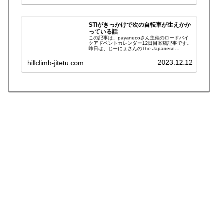
STIがきっかけで次の自転車が生えかか
っている話
この記事は、payanecoさん主催のロードバイ
クアドベントカレンダー12日目寄稿記事です。
昨日は、じーにょさんのThe Japanese
Odyssey 2023 参戦譚 ~Episode.2~でした。今
組みつつあるディスクブレーキ＋ダブ…
2023.12.12
hillclimb-jitetu.com