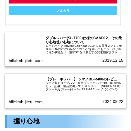
メルカリ
ダブルレバー(SL-7700)仕様のCAAD12、その乗
り心地使い心地について
ロードバイク Advent Calendar 2019 １６日目２０１９年
今年一番の変化である"このこと"を書いておこう。はじめ
に何か事情あり、通常STIを代表とする変速機付きブレー
キレバーが装備されているイマドキのロードバイクにWレ
バーを…
2019.12.15
hillclimb-jitetu.com
【ブレーキレバー】 シマノBL-R400のレビュー
シマノ製ドロップハンドル用ブレーキレバーBL-R400のレ
ビュー記事。製品説明シマノ キャリパー（SUPER SLR）
ブレーキ用ブレーキレバー 23.8-24.2 mm クランプバンド
ドロップバー ロードシマノより引用デュアルコントロー
ル…
2024.09.22
hillclimb-jitetu.com
握り心地