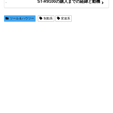
ST-R9100の購入までの経緯と動機
ツール＆ハウツー
制動系
変速系