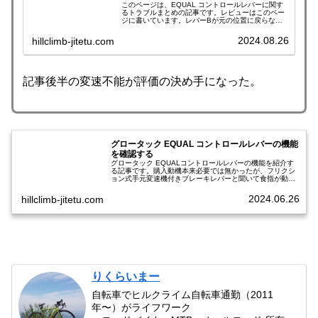
このページは、EQUAL コントロールレバーに関す
るトラブルまとめの記事です。レビューはこのペー
ジに書いています。レバーBが元の位置に戻らない
コントロールレバー取り付け後、右レバーBの異常
に気が付いた。倒したレバーBが元の位置に戻らな
2024.08.26
hillclimb-jitetu.com
い。レ…
記事後半の変速不能が評価の決め手になった。
グロータック EQUAL コントロールレバーの機能
を確認する
グロータック EQUALコントロールレバーの機能を紹介す
る記事です。購入動機本来必要では無かったが、フリクシ
ョン式手元変速機付きブレーキレバーと聞いて食指が動い
てしまい購入に至った。大手メーカーの規格にとらわれず
パーツ構成ができる”自由の気…
2024.06.26
hillclimb-jitetu.com
りくらいまー
自転車でヒルクライム自転車通勤（2011
年〜）がライフワーク