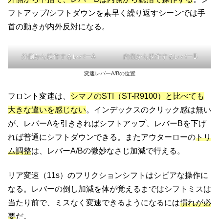
フトアップ/シフトダウンを素早く繰り返すシーンでは手
首の動きが内外反対になる。
外側から操作するレバーA
内側から操作するレバーB
変速レバーA/Bの位置
フロント変速は、
シマノのSTI（ST-R9100）と比べても
大きな違いを感じない
。インデックスのクリック感は無い
が、レバーAを引ききればシフトアップ、レバーBを下げ
れば普通にシフトダウンできる。またアウターローの
トリ
ム調整
は、レバーA/Bの微妙なさじ加減で行える。
リア変速（11s）のフリクションシフトはシビアな操作に
なる。レバーの倒し加減を体が覚えるまではシフトミスは
当たり前で、ミスなく変速できるようになるには
慣れが必
要
だ。