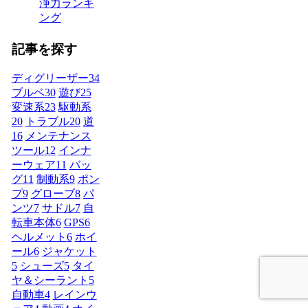
浄力ランキ
ング
記事を探す
ディグリーザー
34
ブルベ
30
遊び
25
変速系
23
駆動系
20
トラブル
20
道
16
メンテナンス
ツール
12
インナ
ーウェア
11
バッ
グ
11
制動系
9
ポン
プ
9
グローブ
8
パ
ンツ
7
サドル
7
自
転車本体
6
GPS
6
ヘルメット
6
ホイ
ール
6
ジャケット
5
シューズ
5
タイ
ヤ＆シーラント
5
自動車
4
レインウ