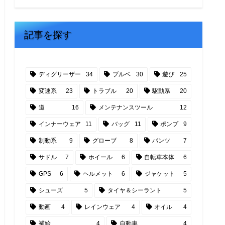
記事を探す
ディグリーザー
34
ブルベ
30
遊び
25
変速系
23
トラブル
20
駆動系
20
道
16
メンテナンスツール
12
インナーウェア
11
バッグ
11
ポンプ
9
制動系
9
グローブ
8
パンツ
7
サドル
7
ホイール
6
自転車本体
6
GPS
6
ヘルメット
6
ジャケット
5
シューズ
5
タイヤ＆シーラント
5
動画
4
レインウェア
4
オイル
4
補給
4
自動車
4